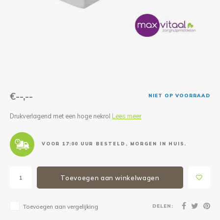
Reparatie & Onderdelen
Doorbloeding
Douche & Toilet
Boodsc
Slings
Overi
Warmte & Comfort
Diversen
Liesb
Voet 
Overi
€--,--
NIET OP VOORRAAD
Drukverlagend met een hoge nekrol
Lees meer
VOOR 17:00 UUR BESTELD, MORGEN IN HUIS.
Toevoegen aan winkelwagen
DELEN:
Toevoegen aan vergelijking