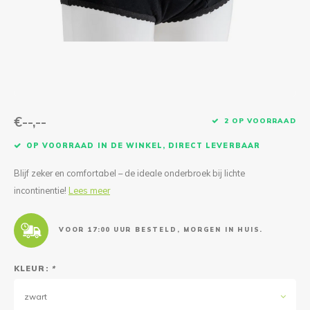
Reparatie & Onderdelen
Doorbloeding
Douche & Toilet
Boodsc
Slings
Overi
Warmte & Comfort
Diversen
Liesb
Voet 
Overi
€--,--
2 OP VOORRAAD
OP VOORRAAD IN DE WINKEL, DIRECT LEVERBAAR
Blijf zeker en comfortabel – de ideale onderbroek bij lichte
incontinentie!
Lees meer
VOOR 17:00 UUR BESTELD, MORGEN IN HUIS.
KLEUR:
*
zwart