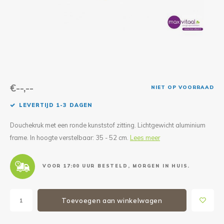
Reparatie & Onderdelen
Doorbloeding
Douche & Toilet
Boodsc
Slings
Overi
Warmte & Comfort
Diversen
Liesb
Voet 
Overi
€--,--
NIET OP VOORRAAD
LEVERTIJD 1-3 DAGEN
Douchekruk met een ronde kunststof zitting. Lichtgewicht aluminium
frame. In hoogte verstelbaar: 35 - 52 cm.
Lees meer
VOOR 17:00 UUR BESTELD, MORGEN IN HUIS.
Toevoegen aan winkelwagen