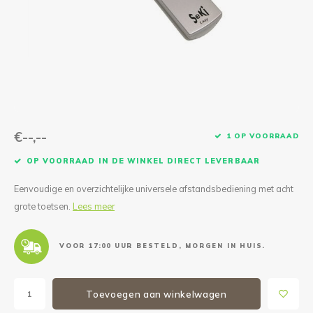
Reparatie & Onderdelen
Doorbloeding
Douche & Toilet
Boodsc
Slings
Overi
Warmte & Comfort
Diversen
Liesb
Voet 
Overi
€--,--
1 OP VOORRAAD
OP VOORRAAD IN DE WINKEL DIRECT LEVERBAAR
Eenvoudige en overzichtelijke universele afstandsbediening met acht
grote toetsen.
Lees meer
VOOR 17:00 UUR BESTELD, MORGEN IN HUIS.
Toevoegen aan winkelwagen