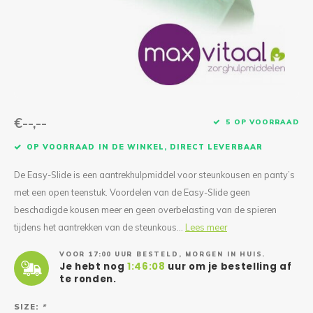
Reparatie & Onderdelen
Doorbloeding
Douche & Toilet
Boodsc
Slings
Overi
Warmte & Comfort
Diversen
Liesb
Voet 
Overi
€--,--
5 OP VOORRAAD
OP VOORRAAD IN DE WINKEL, DIRECT LEVERBAAR
De Easy-Slide is een aantrekhulpmiddel voor steunkousen en panty’s
met een open teenstuk. Voordelen van de Easy-Slide geen
beschadigde kousen meer en geen overbelasting van de spieren
tijdens het aantrekken van de steunkous...
Lees meer
VOOR 17:00 UUR BESTELD, MORGEN IN HUIS.
Je hebt nog
1:46:08
uur om je bestelling af
te ronden.
SIZE:
*