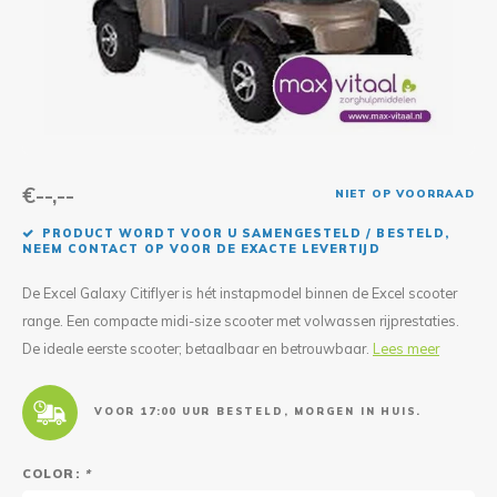
Reparatie & Onderdelen
Doorbloeding
Douche & Toilet
Boodsc
Slings
Overi
Warmte & Comfort
Diversen
Liesb
Voet 
Overi
€--,--
NIET OP VOORRAAD
PRODUCT WORDT VOOR U SAMENGESTELD / BESTELD,
NEEM CONTACT OP VOOR DE EXACTE LEVERTIJD
De Excel Galaxy Citiflyer is hét instapmodel binnen de Excel scooter
range. Een compacte midi-size scooter met volwassen rijprestaties.
De ideale eerste scooter; betaalbaar en betrouwbaar.
Lees meer
VOOR 17:00 UUR BESTELD, MORGEN IN HUIS.
COLOR:
*