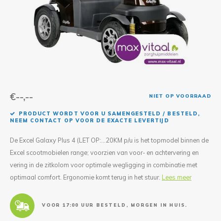
Reparatie & Onderdelen
Doorbloeding
Douche & Toilet
Boodsc
Slings
Overi
Warmte & Comfort
Diversen
Liesb
Voet 
Overi
€--,--
NIET OP VOORRAAD
PRODUCT WORDT VOOR U SAMENGESTELD / BESTELD,
NEEM CONTACT OP VOOR DE EXACTE LEVERTIJD
De Excel Galaxy Plus 4 (LET OP:...20KM p/u is het topmodel binnen de
Excel scootmobielen range; voorzien van voor- en achtervering en
vering in de zitkolom voor optimale wegligging in combinatie met
optimaal comfort. Ergonomie komt terug in het stuur.
Lees meer
VOOR 17:00 UUR BESTELD, MORGEN IN HUIS.