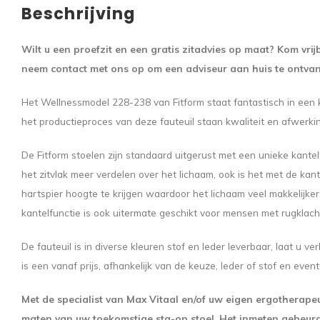
Beschrijving
Wilt u een proefzit en een gratis zitadvies op maat? Kom vrijb
neem contact met ons op om een adviseur aan huis te ontva
Het Wellnessmodel 228-238 van Fitform staat fantastisch in een kl
het productieproces van deze fauteuil staan kwaliteit en afwerki
De Fitform stoelen zijn standaard uitgerust met een unieke kantel
het zitvlak meer verdelen over het lichaam, ook is het met de kan
hartspier hoogte te krijgen waardoor het lichaam veel makkelijker
kantelfunctie is ook uitermate geschikt voor mensen met rugklach
De fauteuil is in diverse kleuren stof en leder leverbaar, laat u v
is een vanaf prijs, afhankelijk van de keuze, leder of stof en even
Met de specialist van Max Vitaal en/of uw eigen ergotherape
maten van uw toekomstige sta-op stoel.
Het inmeten gebeurd 