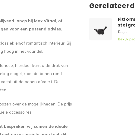
Gerelateer
Fitform
lijvend langs bij Max Vitaal, of
stofgr
ngen voor een passend advies.
€--,--
Bekijk pr
assiek en/of romantisch interieur! Bij
ng hoog in het vaandel.
functie, hierdoor kunt u de druk van
teling mogelijk om de benen rond
 vocht uit de benen afvoert. De
ten.
erbazen over de mogelijkheden. De prijs
tuele accessoires.
ut bespreken wij samen de ideale
met onze speciale pas stoel, dit