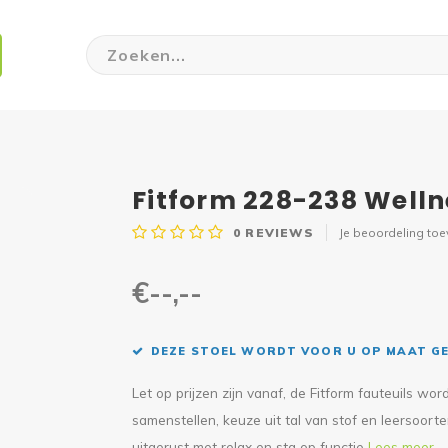
Fitform 228-238 Welln
0
REVIEWS
Je beoordeling to
€--,--
DEZE STOEL WORDT VOOR U OP MAAT GE
Let op prijzen zijn vanaf, de Fitform fauteuils 
samenstellen, keuze uit tal van stof en leersoort
uitgerust met relax en sta op functie
Lees meer