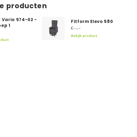
de producten
 Vario 574-02 -
Fitform Elevo 580
oep 1
€--,--
Bekijk product
oduct