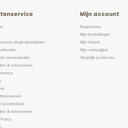
tenservice
Mijn account
ns
Registreren
Mijn bestellingen
service zorghulpmiddelen
Mijn tickets
methoden
Mijn verlanglijst
ne voorwaarden
Vergelijk producten
den & retourneren
service
p
mer
 thuiswonen
l scootmobiel
den & retourneren
 Policy
s