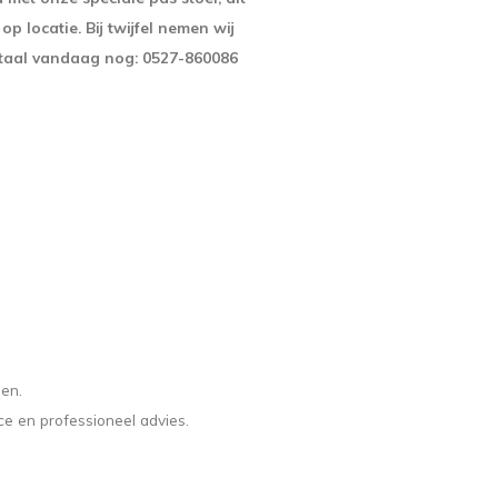
p locatie. Bij twijfel nemen wij
itaal vandaag nog: 0527-860086
len.
ce en professioneel advies.