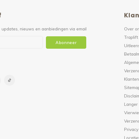
f
Klan
 updates, nieuws en aanbiedingen via email
Over o
Traplift
Abonneer
Uitleen
Betaal
Algeme
Verzen
Klanten
Sitema
Disclai
Langer
Vierwie
Verzen
Privacy
Locatie