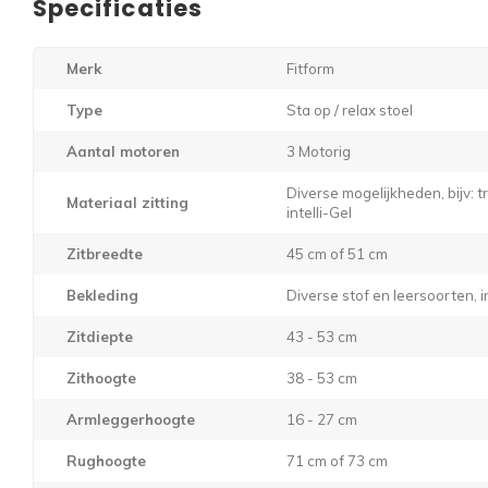
Specificaties
Merk
Fitform
Type
Sta op / relax stoel
Aantal motoren
3 Motorig
Diverse mogelijkheden, bijv: 
Materiaal zitting
intelli-Gel
Zitbreedte
45 cm of 51 cm
Bekleding
Diverse stof en leersoorten, i
Zitdiepte
43 - 53 cm
Zithoogte
38 - 53 cm
Armleggerhoogte
16 - 27 cm
Rughoogte
71 cm of 73 cm