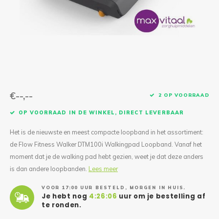
Reparatie & Onderdelen
Doorbloeding
Douche & Toilet
Boodsc
Slings
Overi
Warmte & Comfort
Diversen
Liesb
Voet 
Overi
€--,--
2 OP VOORRAAD
OP VOORRAAD IN DE WINKEL, DIRECT LEVERBAAR
Het is de nieuwste en meest compacte loopband in het assortiment:
de Flow Fitness Walker DTM100i Walkingpad Loopband. Vanaf het
moment dat je de walking pad hebt gezien, weet je dat deze anders
is dan andere loopbanden.
Lees meer
VOOR 17:00 UUR BESTELD, MORGEN IN HUIS.
Je hebt nog
4:26:05
uur om je bestelling af
te ronden.