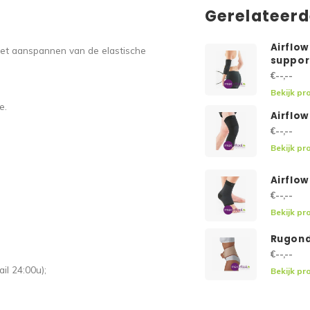
Gerelateer
Airflo
 het aanspannen van de elastische
suppor
€--,--
Bekijk pr
e.
Airflow
€--,--
Bekijk pr
Airflow
€--,--
Bekijk pr
Rugond
€--,--
il 24:00u);
Bekijk pr