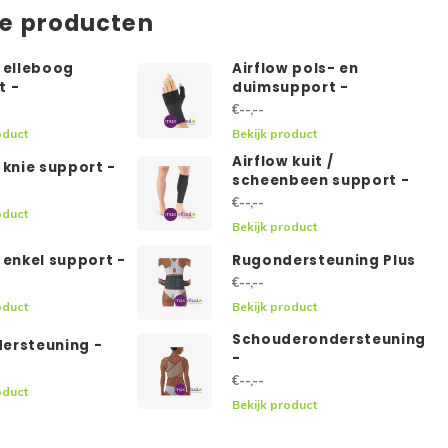
de producten
w elleboog
Airflow pols- en
t -
duimsupport -
€--,--
oduct
Bekijk product
Airflow kuit /
 knie support -
scheenbeen support -
€--,--
oduct
Bekijk product
 enkel support -
Rugondersteuning Plus
€--,--
oduct
Bekijk product
Schouderondersteuning
ersteuning -
-
€--,--
oduct
Bekijk product