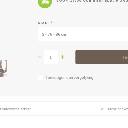
VOOR 17:00 UUR BESTELD, MORG
SIZE:
*
S - 76 - 86 cm
To
Toevoegen aan vergelijking
Ouderwetse service
Ruime show