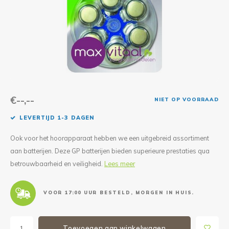
Reparatie & Onderdelen
Doorbloeding
Douche & Toilet
Boodsc
Slings
Overi
Warmte & Comfort
Diversen
Liesb
Voet 
Overi
€--,--
NIET OP VOORRAAD
LEVERTIJD 1-3 DAGEN
Ook voor het hoorapparaat hebben we een uitgebreid assortiment
aan batterijen. Deze GP batterijen bieden superieure prestaties qua
betrouwbaarheid en veiligheid.
Lees meer
VOOR 17:00 UUR BESTELD, MORGEN IN HUIS.
Toevoegen aan winkelwagen