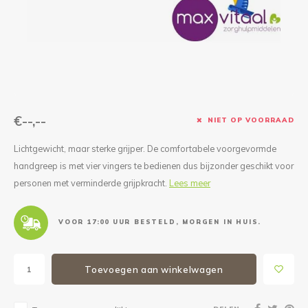
Reparatie & Onderdelen
Doorbloeding
Douche & Toilet
Boodsc
Slings
Overi
Warmte & Comfort
Diversen
Liesb
Voet 
Overi
€--,--
NIET OP VOORRAAD
Lichtgewicht, maar sterke grijper. De comfortabele voorgevormde
handgreep is met vier vingers te bedienen dus bijzonder geschikt voor
personen met verminderde grijpkracht.
Lees meer
VOOR 17:00 UUR BESTELD, MORGEN IN HUIS.
Toevoegen aan winkelwagen