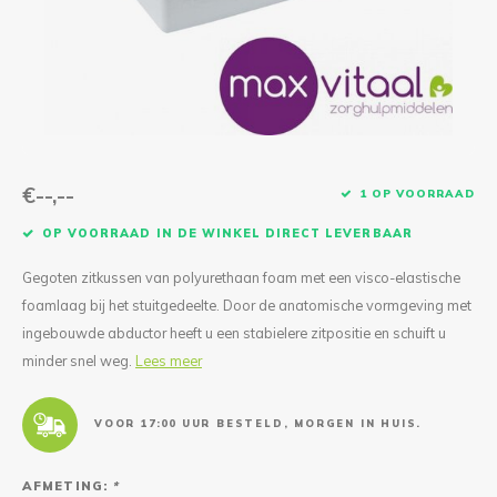
Reparatie & Onderdelen
Doorbloeding
Douche & Toilet
Boodsc
Slings
Overi
Warmte & Comfort
Diversen
Liesb
Voet 
Overi
€--,--
1 OP VOORRAAD
OP VOORRAAD IN DE WINKEL DIRECT LEVERBAAR
Gegoten zitkussen van polyurethaan foam met een visco-elastische
foamlaag bij het stuitgedeelte. Door de anatomische vormgeving met
ingebouwde abductor heeft u een stabielere zitpositie en schuift u
minder snel weg.
Lees meer
VOOR 17:00 UUR BESTELD, MORGEN IN HUIS.
AFMETING:
*