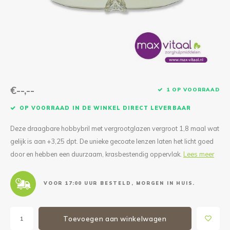
Reparatie & Onderdelen
Doorbloeding
Douche & Toilet
Boodsc
Slings
Overi
Warmte & Comfort
Diversen
Liesb
Voet 
Overi
€--,--
1 OP VOORRAAD
OP VOORRAAD IN DE WINKEL DIRECT LEVERBAAR
Deze draagbare hobbybril met vergrootglazen vergroot 1,8 maal wat
gelijk is aan +3,25 dpt. De unieke gecoate lenzen laten het licht goed
door en hebben een duurzaam, krasbestendig oppervlak.
Lees meer
VOOR 17:00 UUR BESTELD, MORGEN IN HUIS.
Toevoegen aan winkelwagen