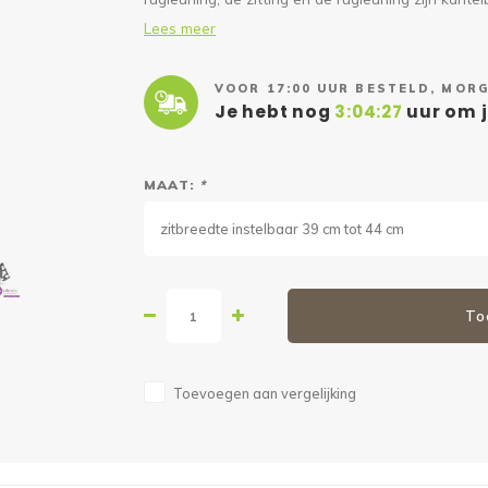
Lees meer
VOOR 17:00 UUR BESTELD, MORG
Je hebt nog
3:04:26
uur om j
MAAT:
*
zitbreedte instelbaar 39 cm tot 44 cm
To
Toevoegen aan vergelijking