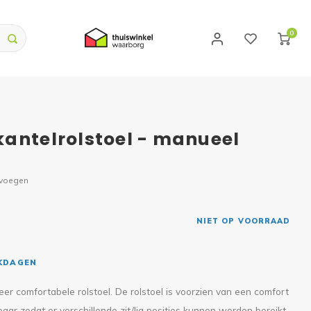
0
antelrolstoel - manueel
evoegen
NIET OP VOORRAAD
RKDAGEN
er comfortabele rolstoel. De rolstoel is voorzien van een comfort
baar zodat er verschillende zit/lig posities kunnen worden bereikt.