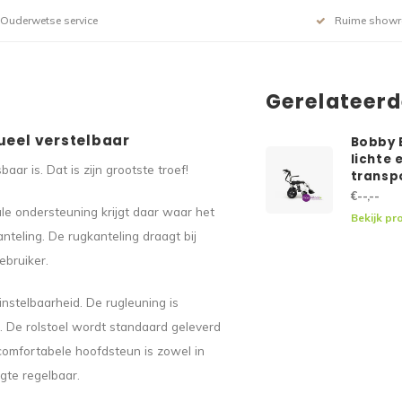
Ouderwetse service
Ruime show
Gerelateer
ueel verstelbaar
Bobby 
lichte
aar is. Dat is zijn grootste troef!
transp
€--,--
le ondersteuning krijgt daar waar het
Bekijk pr
anteling. De rugkanteling draagt bij
ebruiker.
stelbaarheid. De rugleuning is
. De rolstoel wordt standaard geleverd
comfortabele hoofdsteun is zowel in
gte regelbaar.