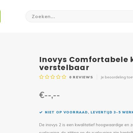
Inovys Comfortabele k
verstelbaar
0
REVIEWS
Je beoordeling to
€--,--
NIET OP VOORRAAD, LEVERTIJD 3-5 WE
De inovys 2 is een kwalitatief hoogwaardige en ze
rugleuning, de zitting en de rugleuning zijn kantel