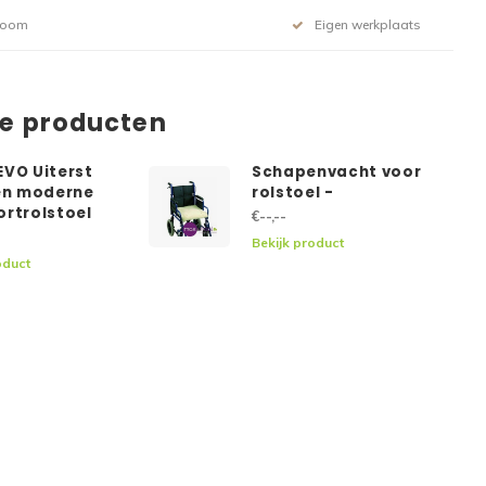
room
Eigen werkplaats
de producten
EVO Uiterst
Schapenvacht voor
 en moderne
rolstoel -
ortrolstoel
€--,--
Bekijk product
oduct