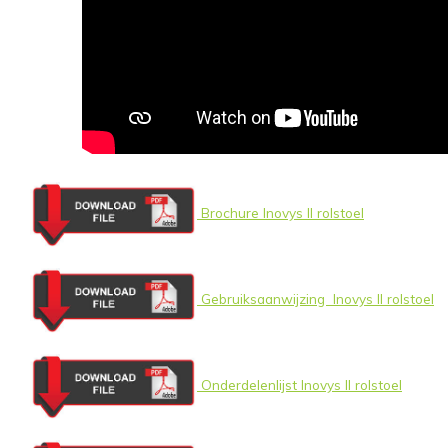
Brochure Inovys II rolstoel
Gebruiksaanwijzing Inovys II rolstoel
Onderdelenlijst Inovys II rolstoel