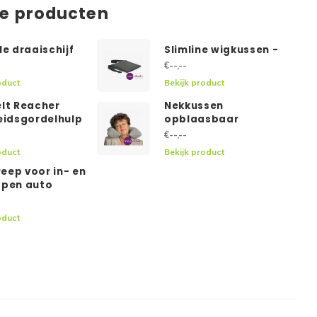
de producten
le draaischijf
Slimline wigkussen -
€--,--
oduct
Bekijk product
elt Reacher
Nekkussen
heidsgordelhulp
opblaasbaar
€--,--
oduct
Bekijk product
eep voor in- en
ppen auto
oduct