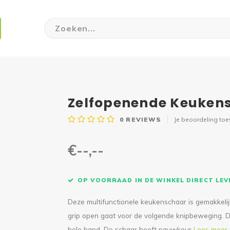
Zelfopenende Keuken
0
REVIEWS
Je beoordeling to
€--,--
OP VOORRAAD IN DE WINKEL DIRECT LE
Deze multifunctionele keukenschaar is gemakkeli
grip open gaat voor de volgende knipbeweging. D
hele hand. De schaar heeft nauwkeur
Lees meer