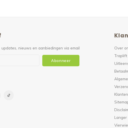
f
Klan
 updates, nieuws en aanbiedingen via email
Over o
Traplift
Abonneer
Uitleen
Betaal
Algeme
Verzen
Klanten
Sitema
Disclai
Langer
Vierwie