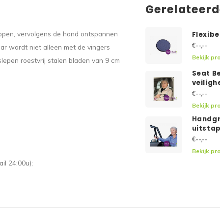
Gerelateer
nippen, vervolgens de hand ontspannen
Flexibe
€--,--
r wordt niet alleen met de vingers
Bekijk pr
epen roestvrij stalen bladen van 9 cm
Seat B
veilig
€--,--
Bekijk pr
Handgr
uitsta
€--,--
Bekijk pr
il 24:00u);