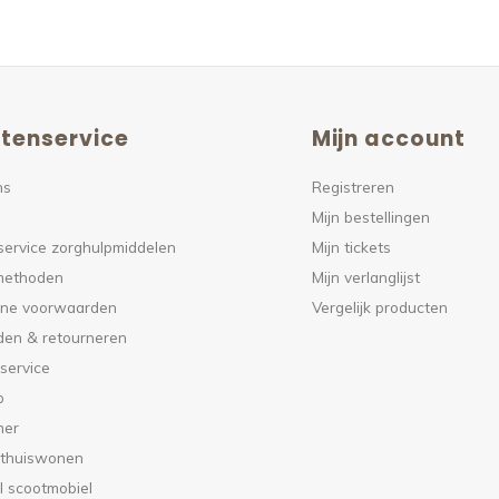
tenservice
Mijn account
ns
Registreren
Mijn bestellingen
service zorghulpmiddelen
Mijn tickets
methoden
Mijn verlanglijst
ne voorwaarden
Vergelijk producten
den & retourneren
service
p
mer
 thuiswonen
l scootmobiel