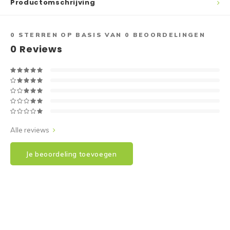
Productomschrijving
Reparatie & Onderdelen
Doorbloeding
Douche & Toilet
Boodsc
Slings
Overi
Warmte & Comfort
Diversen
Liesb
0
STERREN OP BASIS VAN
0
BEOORDELINGEN
0
Reviews
Voet 
Overi
Alle reviews
Je beoordeling toevoegen