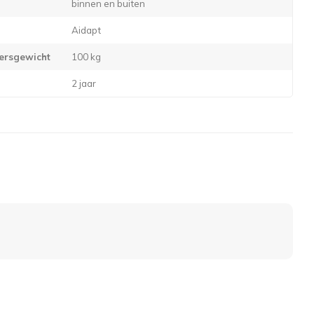
binnen en buiten
Aidapt
ersgewicht
100 kg
2 jaar