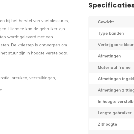
Specificatie
n bij het herstel van voetblessures,
Gewicht
en. Hiermee kan de gebruiker zijn
Type banden
step wordt geleverd met een
sten. De kniestep is ontworpen om
Verkrijgbare kleu
et stuur zijn in hoogte verstelbaar.
Afmetingen
Materiaal frame
atie, breuken, verstuikingen,
Afmetingen ingek
oe
Afmetingen zittin
In hoogte verstel
Lengte gebruiker
Zithoogte