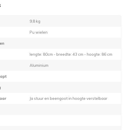
s
9,8 kg
Pu wielen
ren
lengte: 80cm - breedte: 43 cm - hoogte: 86 cm
Aluminium
lapt
g
baar
Ja stuur en beengoot in hoogte verstelbaar