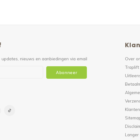
f
Klan
 updates, nieuws en aanbiedingen via email
Over o
Traplift
Abonneer
Uitleen
Betaal
Algeme
Verzen
Klanten
Sitema
Disclai
Langer