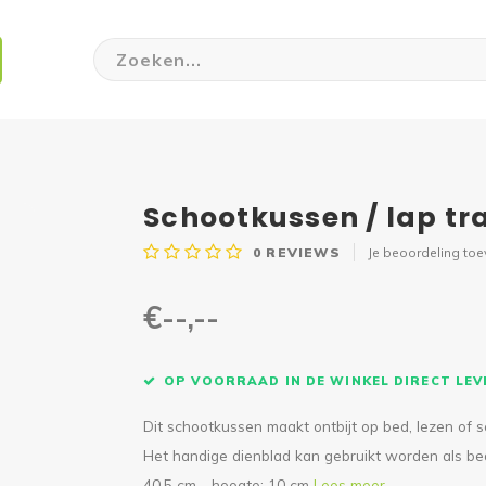
Schootkussen / lap tr
0
REVIEWS
Je beoordeling to
€--,--
OP VOORRAAD IN DE WINKEL DIRECT LE
Dit schootkussen maakt ontbijt op bed, lezen of 
Het handige dienblad kan gebruikt worden als bed
40,5 cm - hoogte: 10 cm
Lees meer