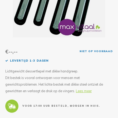
Reparatie & Onderdelen
Doorbloeding
Douche & Toilet
Boodsc
Slings
Overi
Warmte & Comfort
Diversen
Liesb
Voet 
Overi
€--,--
NIET OP VOORRAAD
LEVERTIJD 1-3 DAGEN
Lichtgewicht dessertlepel met dikke handgreep.
Dit bestek is vooral ontworpen voor mensen met
gewrichtsproblemen. Het lichte bestek met dikke steel ontziet de
gewrichten en verlaagt de druk op de vingers.
Lees meer
VOOR 17:00 UUR BESTELD, MORGEN IN HUIS.