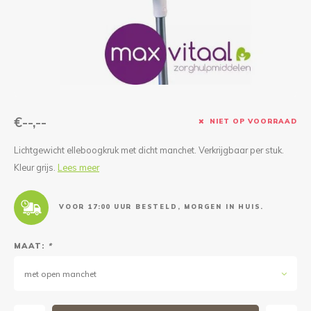
Reparatie & Onderdelen
Doorbloeding
Douche & Toilet
Boodsc
Slings
Overi
Warmte & Comfort
Diversen
Liesb
Voet 
Overi
€--,--
NIET OP VOORRAAD
Lichtgewicht elleboogkruk met dicht manchet. Verkrijgbaar per stuk.
Kleur grijs.
Lees meer
VOOR 17:00 UUR BESTELD, MORGEN IN HUIS.
MAAT:
*
met open manchet