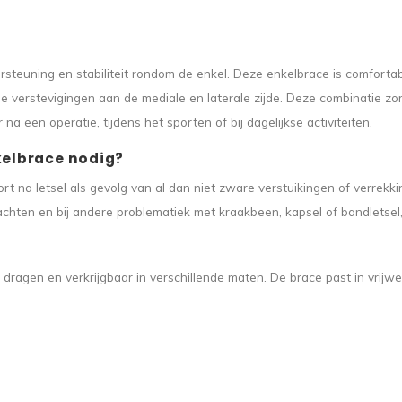
steuning en stabiliteit rondom de enkel. Deze enkelbrace is comfortab
ide verstevigingen aan de mediale en laterale zijde. Deze combinatie z
 een operatie, tijdens het sporten of bij dagelijkse activiteiten.
kelbrace nodig?
t na letsel als gevolg van al dan niet zware verstuikingen of verrekkin
lachten en bij andere problematiek met kraakbeen, kapsel of bandletsel, 
e dragen en verkrijgbaar in verschillende maten. De brace past in vrijwe