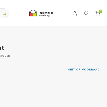
0
nt
evoegen
NIET OP VOORRAAD