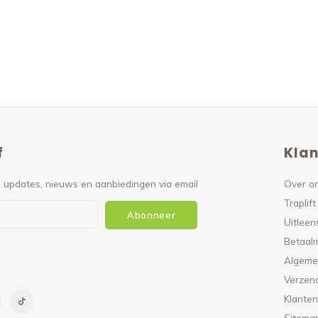
f
Klan
 updates, nieuws en aanbiedingen via email
Over o
Traplift
Abonneer
Uitleen
Betaal
Algeme
Verzen
Klanten
Sitema