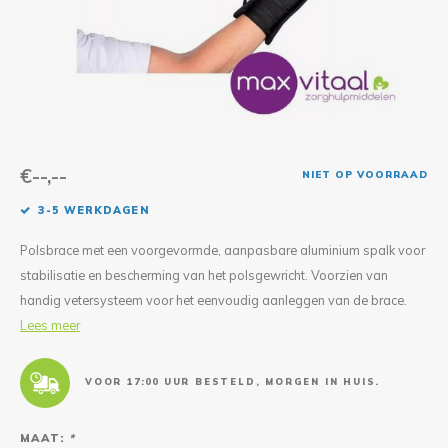
Reparatie & Onderdelen
Doorbloeding
Douche & Toilet
Boodsc
Slings
Overi
Warmte & Comfort
Diversen
Liesb
Voet 
Overi
€--,--
NIET OP VOORRAAD
3-5 WERKDAGEN
Polsbrace met een voorgevormde, aanpasbare aluminium spalk voor
stabilisatie en bescherming van het polsgewricht. Voorzien van
handig vetersysteem voor het eenvoudig aanleggen van de brace.
Lees meer
VOOR 17:00 UUR BESTELD, MORGEN IN HUIS.
MAAT:
*