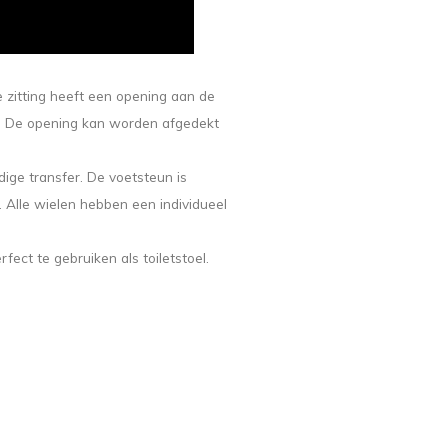
e zitting heeft een opening aan de
ik. De opening kan worden afgedekt
ge transfer. De voetsteun is
l. Alle wielen hebben een individueel
fect te gebruiken als toiletstoel.