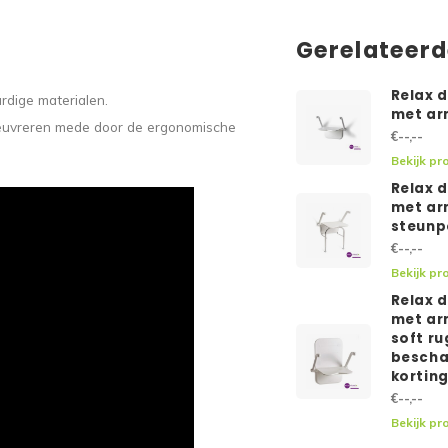
Gerelateer
Relax 
rdige materialen.
met ar
noeuvreren mede door de ergonomische
€--,--
Bekijk pr
Relax 
met ar
steunp
€--,--
Bekijk pr
Relax 
met ar
soft ru
bescha
kortin
€--,--
Bekijk pr