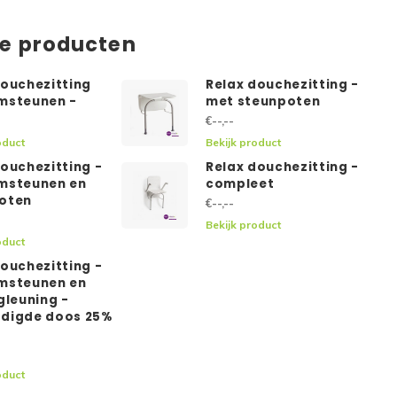
de producten
douchezitting
Relax douchezitting -
msteunen -
met steunpoten
€--,--
oduct
Bekijk product
douchezitting -
Relax douchezitting -
msteunen en
compleet
oten
€--,--
Bekijk product
oduct
douchezitting -
msteunen en
gleuning -
digde doos 25%
g
oduct