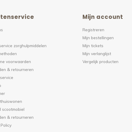
tenservice
Mijn account
ns
Registreren
Mijn bestellingen
service zorghulpmiddelen
Mijn tickets
methoden
Mijn verlanglijst
ne voorwaarden
Vergelijk producten
den & retourneren
service
p
mer
 thuiswonen
l scootmobiel
den & retourneren
 Policy