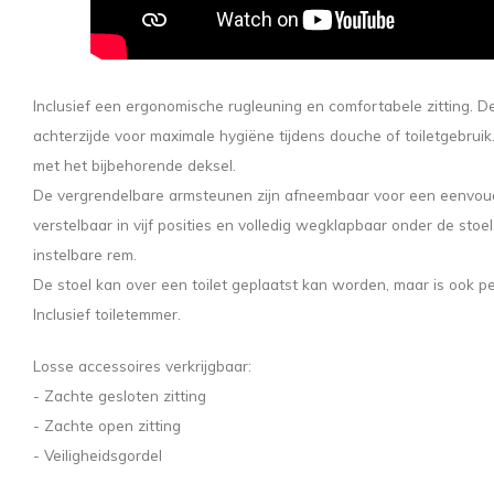
Inclusief een ergonomische rugleuning en comfortabele zitting. D
achterzijde voor maximale hygiëne tijdens douche of toiletgebru
met het bijbehorende deksel.
De vergrendelbare armsteunen zijn afneembaar voor een eenvoudi
verstelbaar in vijf posities en volledig wegklapbaar onder de stoe
instelbare rem.
De stoel kan over een toilet geplaatst kan worden, maar is ook per
Inclusief toiletemmer.
Losse accessoires verkrijgbaar:
- Zachte gesloten zitting
- Zachte open zitting
- Veiligheidsgordel