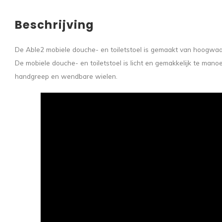
Beschrijving
De Able2 mobiele douche- en toiletstoel is gemaakt van hoogwaa
De mobiele douche- en toiletstoel is licht en gemakkelijk te ma
handgreep en wendbare wielen.