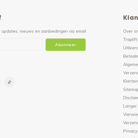
f
Klan
 updates, nieuws en aanbiedingen via email
Over o
Traplift
Abonneer
Uitleen
Betaal
Algeme
Verzen
Klanten
Sitema
Disclai
Langer
Vierwie
Verzen
Privacy