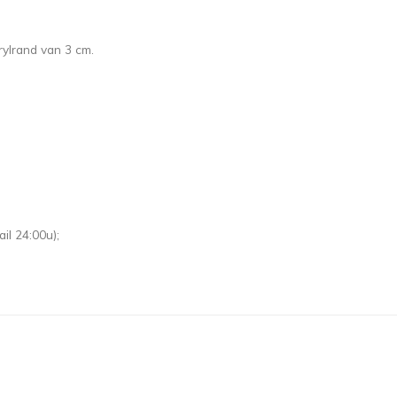
ylrand van 3 cm.
il 24:00u);