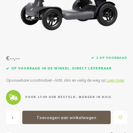
Reparatie & Onderdelen
Doorbloeding
Douche & Toilet
Boodsc
Slings
Overi
Warmte & Comfort
Diversen
Liesb
Voet 
Overi
€--,--
1 OP VOORRAAD
OP VOORRAAD IN DE WINKEL, DIRECT LEVERBAAR
Opvouwbare scootmobiel – licht, slim en veilig de weg op
Lees meer
VOOR 17:00 UUR BESTELD, MORGEN IN HUIS.
Toevoegen aan winkelwagen