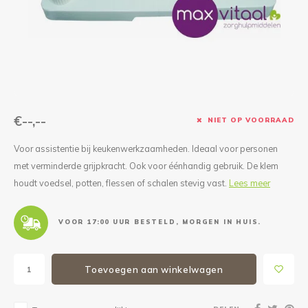
Reparatie & Onderdelen
Doorbloeding
Douche & Toilet
Boodsc
Slings
Overi
Warmte & Comfort
Diversen
Liesb
Voet 
Overi
€--,--
NIET OP VOORRAAD
Voor assistentie bij keukenwerkzaamheden. Ideaal voor personen
met verminderde grijpkracht. Ook voor éénhandig gebruik. De klem
houdt voedsel, potten, flessen of schalen stevig vast.
Lees meer
VOOR 17:00 UUR BESTELD, MORGEN IN HUIS.
Toevoegen aan winkelwagen