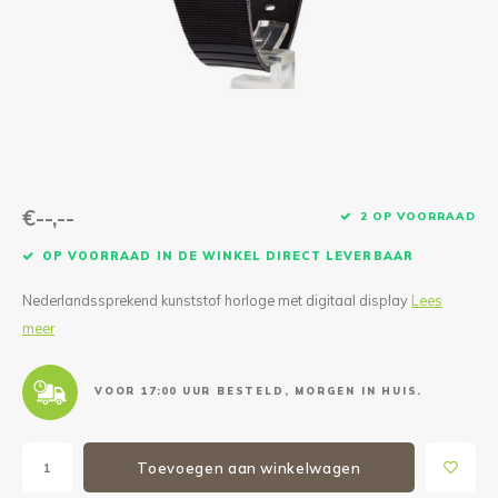
Reparatie & Onderdelen
Doorbloeding
Douche & Toilet
Boodsc
Slings
Overi
Warmte & Comfort
Diversen
Liesb
Voet 
Overi
€--,--
2 OP VOORRAAD
OP VOORRAAD IN DE WINKEL DIRECT LEVERBAAR
Nederlandssprekend kunststof horloge met digitaal display
Lees
meer
VOOR 17:00 UUR BESTELD, MORGEN IN HUIS.
Toevoegen aan winkelwagen