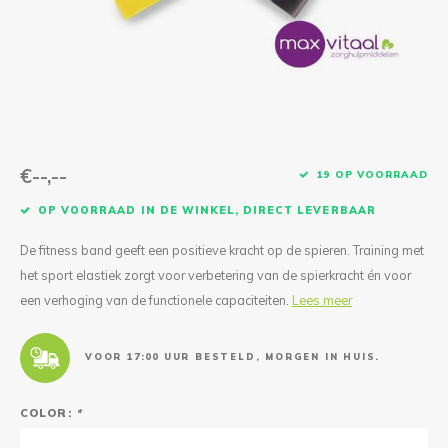
Reparatie & Onderdelen
Doorbloeding
Douche & Toilet
Boodsc
Slings
Overi
Warmte & Comfort
Diversen
Liesb
Voet 
Overi
€--,--
19 OP VOORRAAD
OP VOORRAAD IN DE WINKEL, DIRECT LEVERBAAR
De fitness band geeft een positieve kracht op de spieren. Training met
het sport elastiek zorgt voor verbetering van de spierkracht én voor
een verhoging van de functionele capaciteiten.
Lees meer
VOOR 17:00 UUR BESTELD, MORGEN IN HUIS.
COLOR:
*