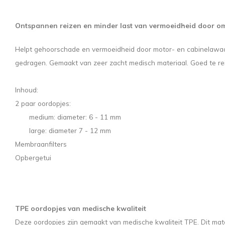
Ontspannen reizen en minder last van vermoeidheid door o
Helpt gehoorschade en vermoeidheid door motor- en cabinelawaa
gedragen. Gemaakt van zeer zacht medisch materiaal. Goed te rei
Inhoud:
2 paar oordopjes:
medium: diameter: 6 - 11 mm
large: diameter 7 - 12 mm
Membraanfilters
Opbergetui
TPE oordopjes van medische kwaliteit
Deze oordopjes zijn gemaakt van medische kwaliteit TPE. Dit mate