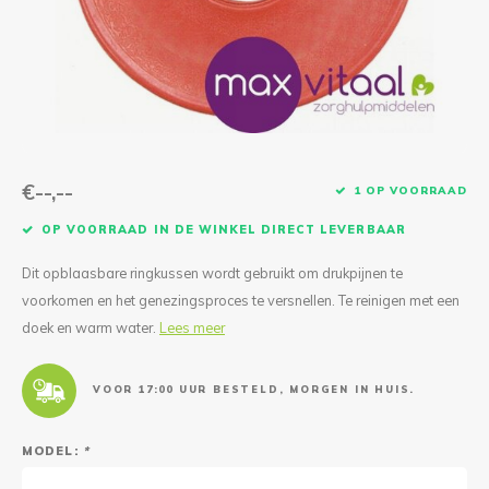
Reparatie & Onderdelen
Doorbloeding
Douche & Toilet
Boodsc
Slings
Overi
Warmte & Comfort
Diversen
Liesb
Voet 
Overi
€--,--
1 OP VOORRAAD
OP VOORRAAD IN DE WINKEL DIRECT LEVERBAAR
Dit opblaasbare ringkussen wordt gebruikt om drukpijnen te
voorkomen en het genezingsproces te versnellen. Te reinigen met een
doek en warm water.
Lees meer
VOOR 17:00 UUR BESTELD, MORGEN IN HUIS.
MODEL:
*