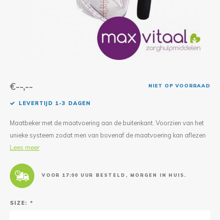
Reparatie & Onderdelen
Doorbloeding
Douche & Toilet
Boodsc
Slings
Overi
Warmte & Comfort
Diversen
Liesb
Voet 
Overi
€--,--
NIET OP VOORRAAD
LEVERTIJD 1-3 DAGEN
Maatbeker met de maatvoering aan de buitenkant. Voorzien van het
unieke systeem zodat men van bovenaf de maatvoering kan aflezen
Lees meer
VOOR 17:00 UUR BESTELD, MORGEN IN HUIS.
SIZE:
*