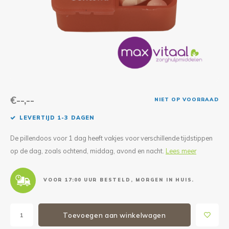
Reparatie & Onderdelen
Doorbloeding
Douche & Toilet
Boodsc
Slings
Overi
Warmte & Comfort
Diversen
Liesb
Voet 
Overi
€--,--
NIET OP VOORRAAD
LEVERTIJD 1-3 DAGEN
De pillendoos voor 1 dag heeft vakjes voor verschillende tijdstippen
op de dag, zoals ochtend, middag, avond en nacht.
Lees meer
VOOR 17:00 UUR BESTELD, MORGEN IN HUIS.
Toevoegen aan winkelwagen