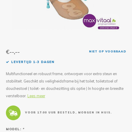
Reparatie & Onderdelen
Doorbloeding
Douche & Toilet
Boodsc
Slings
Overi
Warmte & Comfort
Diversen
Liesb
Voet 
Overi
€--,--
NIET OP VOORRAAD
LEVERTIJD 1-3 DAGEN
Multifunctioneel en robuust frame, ontworpen voor extra steun en
stabiliteit. Geschikt als veiligheidsframe bij het toilet, toiletstoel of
douchestoel ( toilet- en douchezitting als optie ) In hoogte en breedte
verstelbaar.
Lees meer
VOOR 17:00 UUR BESTELD, MORGEN IN HUIS.
MODEL:
*