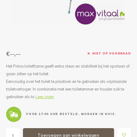
Reparatie & Onderdelen
Doorbloeding
Douche & Toilet
Boodsc
Slings
Overi
Warmte & Comfort
Diversen
Liesb
Voet 
Overi
€--,--
NIET OP VOORRAAD
Het Prima toiletframe geeft extra steun en stabiliteit bij het opstaan of
gaan zitten op het toilet.
Eenvoudig over het toilet te plaatsen en te gebruiken als vrijstaande
toiletverhoger. In combinatie met een toiletemmer en houder ook te
gebruiken als to
Lees meer
VOOR 17:00 UUR BESTELD, MORGEN IN HUIS.
Toevoegen aan winkelwagen