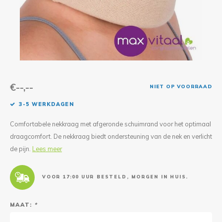
Reparatie & Onderdelen
Doorbloeding
Douche & Toilet
Boodsc
Slings
Overi
Warmte & Comfort
Diversen
Liesb
Voet 
Overi
€--,--
NIET OP VOORRAAD
3-5 WERKDAGEN
Comfortabele nekkraag met afgeronde schuimrand voor het optimaal
draagcomfort. De nekkraag biedt ondersteuning van de nek en verlicht
de pijn.
Lees meer
VOOR 17:00 UUR BESTELD, MORGEN IN HUIS.
MAAT:
*