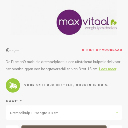
Reparatie & Onderdelen
Doorbloeding
Douche & Toilet
Boodsc
Slings
Overi
Warmte & Comfort
Diversen
Liesb
Voet 
Overi
€--,--
NIET OP VOORRAAD
De Ricmar® mobiele drempelplaat is een uitstekend hulpmiddel voor
het overbruggen van hoogteverschillen van 3 tot 16 cm.
Lees meer
VOOR 17:00 UUR BESTELD, MORGEN IN HUIS.
MAAT:
*
Drempelhulp 1. Hoogte < 3 cm