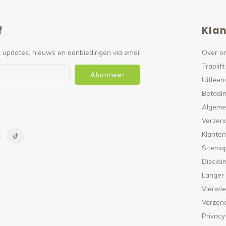
f
Klan
 updates, nieuws en aanbiedingen via email
Over o
Traplift
Abonneer
Uitleen
Betaal
Algeme
Verzen
Klanten
Sitema
Disclai
Langer
Vierwie
Verzen
Privacy