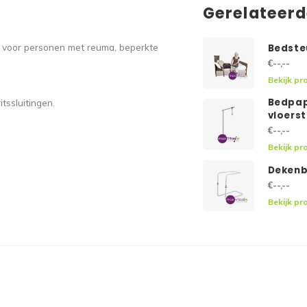
Gerelateer
aal voor personen met reuma, beperkte
Bedste
€--,--
Bekijk pr
Bedpap
tssluitingen.
vloerst
€--,--
Bekijk pr
Deken
€--,--
Bekijk pr