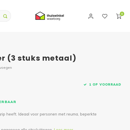
0
ter (3 stuks metaal)
evoegen
1 OP VOORRAAD
VERBAAR
 grip heeft. Ideaal voor personen met reuma, beperkte
nagenoeg alle ritssluitingen.
Lees meer