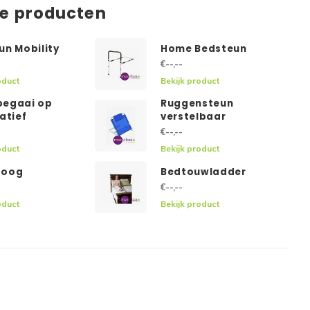
de producten
un Mobility
Home Bedsteun
€--,--
oduct
Bekijk product
egaai op
Ruggensteun
atief
verstelbaar
€--,--
oduct
Bekijk product
boog
Bedtouwladder
€--,--
oduct
Bekijk product