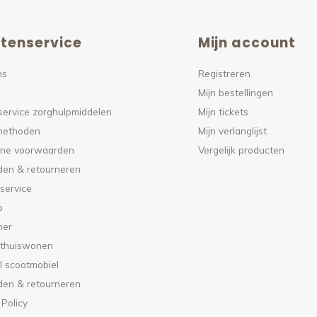
tenservice
Mijn account
ns
Registreren
Mijn bestellingen
service zorghulpmiddelen
Mijn tickets
methoden
Mijn verlanglijst
ne voorwaarden
Vergelijk producten
den & retourneren
service
p
mer
 thuiswonen
l scootmobiel
den & retourneren
 Policy