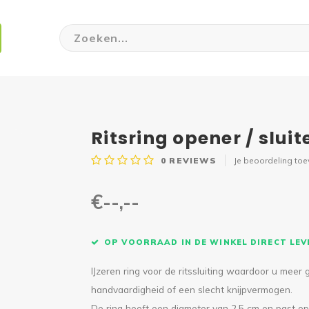
Ritsring opener / slui
0
REVIEWS
Je beoordeling to
€--,--
OP VOORRAAD IN DE WINKEL DIRECT LE
IJzeren ring voor de ritssluiting waardoor u meer
handvaardigheid of een slecht knijpvermogen.
De ring heeft een diameter van 2,5 cm en past op 