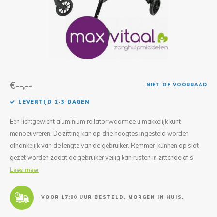
Reparatie & Onderdelen
Doorbloeding
Douche & Toilet
Boodsc
Slings
Overi
Warmte & Comfort
Diversen
Liesb
Voet 
Overi
€--,--
NIET OP VOORRAAD
LEVERTIJD 1-3 DAGEN
Een lichtgewicht aluminium rollator waarmee u makkelijk kunt
manoeuvreren. De zitting kan op drie hoogtes ingesteld worden
afhankelijk van de lengte van de gebruiker. Remmen kunnen op slot
gezet worden zodat de gebruiker veilig kan rusten in zittende of s
Lees meer
VOOR 17:00 UUR BESTELD, MORGEN IN HUIS.