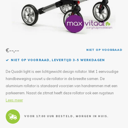
Reparatie & Onderdelen
Doorbloeding
Douche & Toilet
Boodsc
Slings
Overi
Warmte & Comfort
Diversen
Liesb
Voet 
Overi
€--,--
NIET OP VOORRAAD
NIET OP VOORRAAD, LEVERTIJD 3-5 WERKDAGEN
De Quadri light is een lichtgewicht design rollator. Met 1 eenvoudige
handbeweging vouwt u de rollator in de breedte samen. De
aluminium rollator is standaard voorzien van handremmen met een
parkeerrem. Naast de zitmat heeft deze rollator ook een rugsteun
Lees meer
VOOR 17:00 UUR BESTELD, MORGEN IN HUIS.