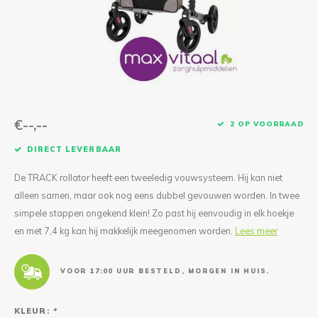
Reparatie & Onderdelen
Doorbloeding
Douche & Toilet
Boodsc
Slings
Overi
Warmte & Comfort
Diversen
Liesb
Voet 
Overi
€--,--
2 OP VOORRAAD
DIRECT LEVERBAAR
De TRACK rollator heeft een tweeledig vouwsysteem. Hij kan niet
alleen samen, maar ook nog eens dubbel gevouwen worden. In twee
simpele stappen ongekend klein! Zo past hij eenvoudig in elk hoekje
en met 7,4 kg kan hij makkelijk meegenomen worden.
Lees meer
VOOR 17:00 UUR BESTELD, MORGEN IN HUIS.
KLEUR:
*