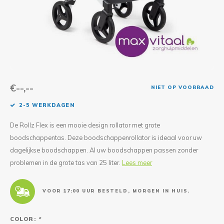
Reparatie & Onderdelen
Doorbloeding
Douche & Toilet
Boodsc
Slings
Overi
Warmte & Comfort
Diversen
Liesb
Voet 
Overi
€--,--
NIET OP VOORRAAD
2-5 WERKDAGEN
De Rollz Flex is een mooie design rollator met grote
boodschappentas. Deze boodschappenrollator is ideaal voor uw
dagelijkse boodschappen. Al uw boodschappen passen zonder
problemen in de grote tas van 25 liter.
Lees meer
VOOR 17:00 UUR BESTELD, MORGEN IN HUIS.
COLOR:
*