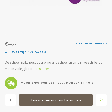
Reparatie & Onderdelen
Doorbloeding
Douche & Toilet
Boodsc
Slings
Overi
Warmte & Comfort
Diversen
Liesb
Voet 
Overi
€--,--
NIET OP VOORRAAD
LEVERTIJD 1-3 DAGEN
De SchoenSpike past over bijna alle schoenen en is in verschillende
maten verkrijgbaar.
Lees meer
VOOR 17:00 UUR BESTELD, MORGEN IN HUIS.
Toevoegen aan winkelwagen