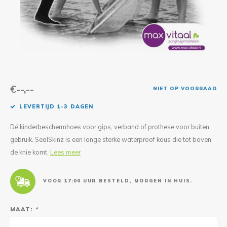
Reparatie & Onderdelen
Doorbloeding
Douche & Toilet
Boodsc
Slings
Overi
Warmte & Comfort
Diversen
Liesb
Voet 
Overi
€--,--
NIET OP VOORRAAD
LEVERTIJD 1-3 DAGEN
Dé kinderbeschermhoes voor gips, verband of prothese voor buiten
gebruik. SealSkinz is een lange sterke waterproof kous die tot boven
de knie komt.
Lees meer
VOOR 17:00 UUR BESTELD, MORGEN IN HUIS.
MAAT:
*