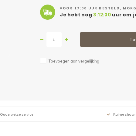
VOOR 17:00 UUR BESTELD, MORG
Je hebt nog
3:12:29
uur om je
To
Toevoegen aan vergelijking
Ouderwetse service
Ruime show