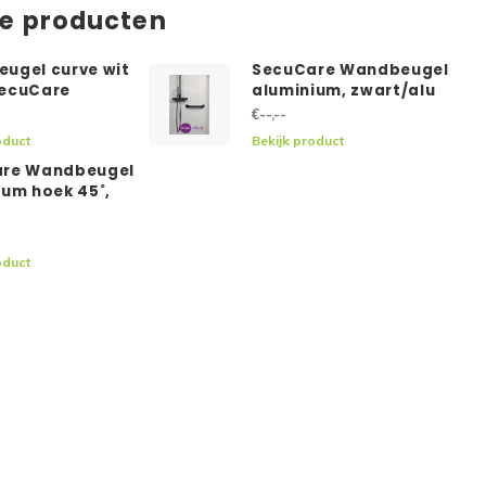
de producten
ugel curve wit
SecuCare Wandbeugel
ecuCare
aluminium, zwart/alu
€--,--
oduct
Bekijk product
re Wandbeugel
ium hoek 45˚,
oduct