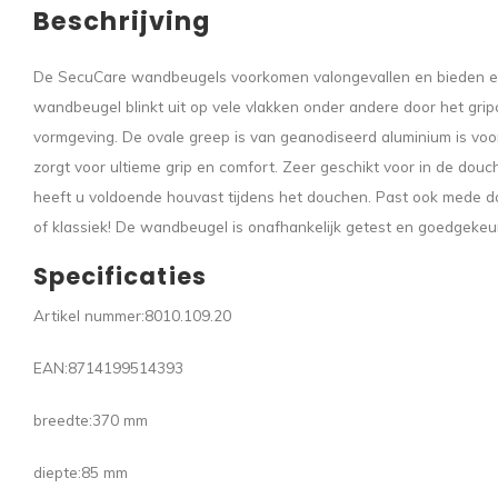
Beschrijving
De SecuCare wandbeugels voorkomen valongevallen en bieden e
wandbeugel blinkt uit op vele vlakken onder andere door het gr
vormgeving. De ovale greep is van geanodiseerd aluminium is voor
zorgt voor ultieme grip en comfort. Zeer geschikt voor in de dou
heeft u voldoende houvast tijdens het douchen. Past ook mede doo
of klassiek! De wandbeugel is onafhankelijk getest en goedgekeu
Specificaties
Artikel nummer:
8010.109.20
EAN:
8714199514393
breedte:
370 mm
diepte:
85 mm