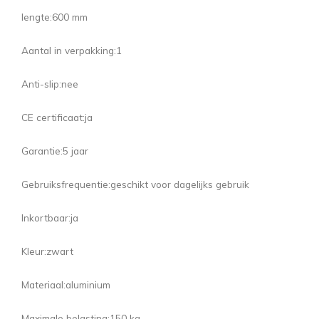
lengte:
600 mm
Aantal in verpakking:
1
Anti-slip:
nee
CE certificaat:
ja
Garantie:
5 jaar
Gebruiksfrequentie:
geschikt voor dagelijks gebruik
Inkortbaar:
ja
Kleur:
zwart
Materiaal:
aluminium
Maximale belasting:
150 kg