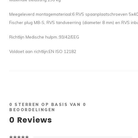
Meegeleverd montagemateriaal:
6 RVS spaanplaatschroeven 5x40 c
Fischer plug M8-S, RVS tandveerring (diameter 8 mm) en RVS in
Richtlijn Medische hulpm.:
93/42/EEG
Voldoet aan richtlijn:
EN ISO 12182
0
STERREN OP BASIS VAN
0
BEOORDELINGEN
0
Reviews