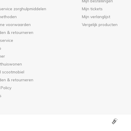
Mijn bestellingen
service zorghulpmiddelen
Mijn tickets
methoden
Mijn verlanglijst
ne voorwaarden
Vergelijk producten
den & retourneren
service
p
mer
 thuiswonen
l scootmobiel
den & retourneren
 Policy
s