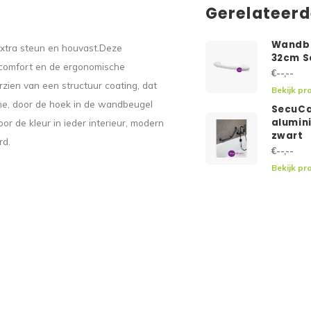
Gerelateer
Wandbe
xtra steun en houvast.Deze
32cm S
ipcomfort en de ergonomische
€--,--
zien van een structuur coating, dat
Bekijk pr
che, door de hoek in de wandbeugel
SecuCa
alumin
r de kleur in ieder interieur, modern
zwart
rd.
€--,--
Bekijk pr