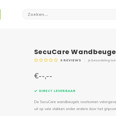
SecuCare Wandbeugel 
0
REVIEWS
Je beoordeling to
€--,--
DIRECT LEVERBAAR
De SecuCare wandbeugels voorkomen valongevall
uit op vele vlakken onder andere door het gripc