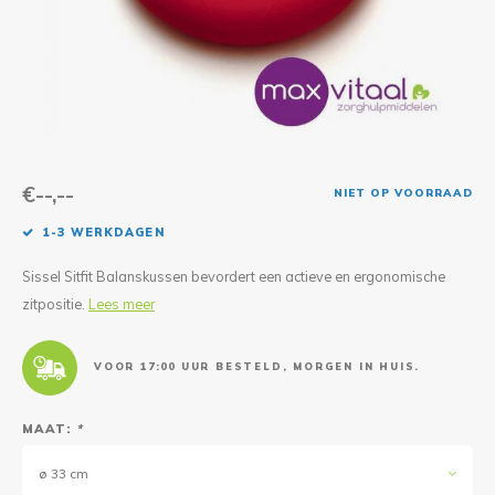
Reparatie & Onderdelen
Doorbloeding
Douche & Toilet
Boodsc
Slings
Overi
Warmte & Comfort
Diversen
Liesb
Voet 
Overi
€--,--
NIET OP VOORRAAD
1-3 WERKDAGEN
Sissel Sitfit Balanskussen bevordert een actieve en ergonomische
zitpositie.
Lees meer
VOOR 17:00 UUR BESTELD, MORGEN IN HUIS.
MAAT:
*
ø 33 cm