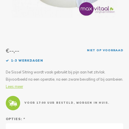
Reparatie & Onderdelen
Doorbloeding
Douche & Toilet
Boodsc
Slings
Overi
Warmte & Comfort
Diversen
Liesb
Voet 
Overi
€--,--
NIET OP VOORRAAD
1-3 WERKDAGEN
De Sissel Sitring wordt vaak gebruikt bij pijn aan het zitvlak.
Bijvoorbeeld na een operatie, na een zware bevalling of bij aambeien.
Lees meer
VOOR 17:00 UUR BESTELD, MORGEN IN HUIS.
OPTIES:
*