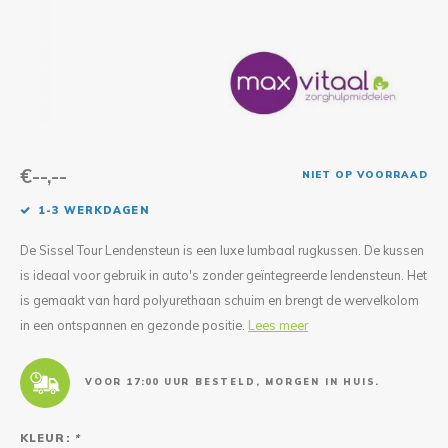
Reparatie & Onderdelen
Doorbloeding
Douche & Toilet
Boodsc
Slings
Overi
Warmte & Comfort
Diversen
Liesb
Voet 
Overi
€--,--
NIET OP VOORRAAD
1-3 WERKDAGEN
De Sissel Tour Lendensteun is een luxe lumbaal rugkussen. De kussen
is ideaal voor gebruik in auto's zonder geïntegreerde lendensteun. Het
is gemaakt van hard polyurethaan schuim en brengt de wervelkolom
in een ontspannen en gezonde positie.
Lees meer
VOOR 17:00 UUR BESTELD, MORGEN IN HUIS.
KLEUR:
*