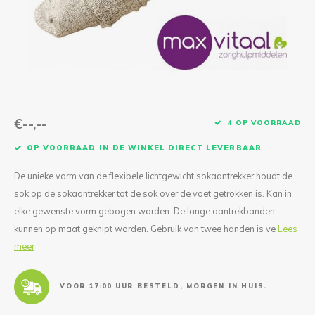
Reparatie & Onderdelen
Doorbloeding
Douche & Toilet
Boodsc
Slings
Overi
Warmte & Comfort
Diversen
Liesb
Voet 
Overi
€--,--
4 OP VOORRAAD
OP VOORRAAD IN DE WINKEL DIRECT LEVERBAAR
De unieke vorm van de flexibele lichtgewicht sokaantrekker houdt de
sok op de sokaantrekker tot de sok over de voet getrokken is. Kan in
elke gewenste vorm gebogen worden. De lange aantrekbanden
kunnen op maat geknipt worden. Gebruik van twee handen is ve
Lees
meer
VOOR 17:00 UUR BESTELD, MORGEN IN HUIS.