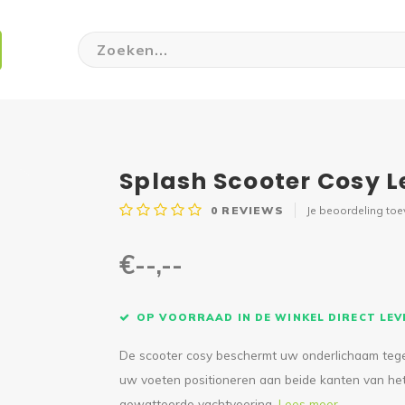
Splash Scooter Cosy 
0
REVIEWS
Je beoordeling to
€--,--
OP VOORRAAD IN DE WINKEL DIRECT LE
De scooter cosy beschermt uw onderlichaam tege
uw voeten positioneren aan beide kanten van het st
gewatteerde vachtvoering.
Lees meer