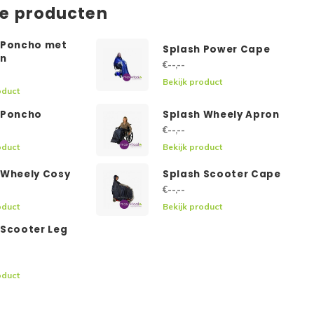
de producten
 Poncho met
Splash Power Cape
n
€--,--
Bekijk product
oduct
 Poncho
Splash Wheely Apron
€--,--
oduct
Bekijk product
 Wheely Cosy
Splash Scooter Cape
€--,--
oduct
Bekijk product
 Scooter Leg
oduct