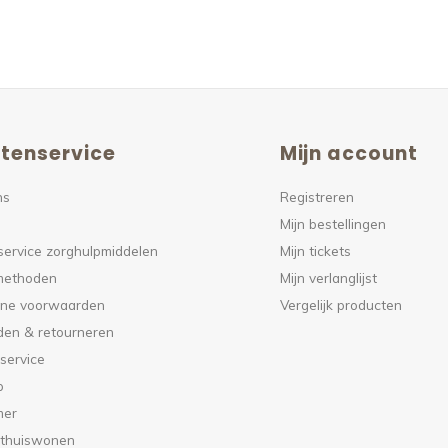
tenservice
Mijn account
ns
Registreren
Mijn bestellingen
service zorghulpmiddelen
Mijn tickets
methoden
Mijn verlanglijst
ne voorwaarden
Vergelijk producten
den & retourneren
service
p
mer
 thuiswonen