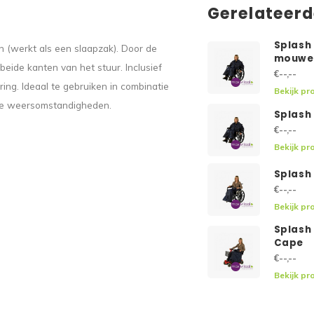
Gerelateer
Splash
 (werkt als een slaapzak). Door de
mouwe
eide kanten van het stuur. Inclusief
€--,--
ring. Ideaal te gebruiken in combinatie
Bekijk pr
hte weersomstandigheden.
Splash
€--,--
Bekijk pr
Splash
€--,--
Bekijk pr
Splash
Cape
€--,--
Bekijk pr