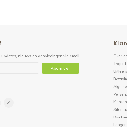
f
Klan
 updates, nieuws en aanbiedingen via email
Over o
Traplift
Abonneer
Uitleen
Betaal
Algeme
Verzen
Klanten
Sitema
Disclai
Langer