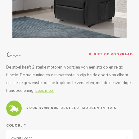
Reparatie & Onderdelen
Doorbloeding
Douche & Toilet
Boodsc
Slings
Overi
Warmte & Comfort
Diversen
Liesb
Voet 
Overi
€--,--
NIET OP VOORRAAD
De stoel heeft 2 sterke motoren, voorzien van een sta op en relax
functie. De rugleuning en de voetensteun zijn beide apart van elkaar
en in elke gewenste positie traploos te verstellen, met de eenvoudige
handbediening.
Lees meer
VOOR 17:00 UUR BESTELD, MORGEN IN HUIS.
COLOR:
*
Zwart Leder